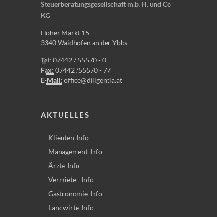
Steuerberatungsgesellschaft m.b. H. und Co
KG
Hoher Markt 15
3340 Waidhofen an der Ybbs
Tel:
07442 / 55570 - 0
Fax:
07442 /55570 - 77
E-Mail:
office@diligentia.at
AKTUELLES
Klienten-Info
Management-Info
Ärzte-Info
Vermieter-Info
Gastronomie-Info
Landwirte-Info