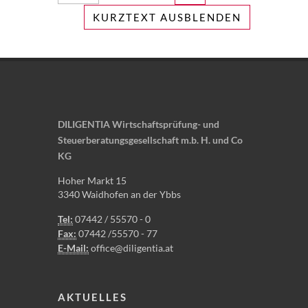
KURZTEXT AUSBLENDEN
DILIGENTIA Wirtschaftsprüfung- und
Steuerberatungsgesellschaft m.b. H. und Co
KG
Hoher Markt 15
3340 Waidhofen an der Ybbs
Tel:
07442 / 55570 - 0
Fax:
07442 /55570 - 77
E-Mail:
office@diligentia.at
AKTUELLES