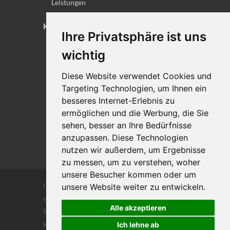
Leistungen
KONTAKT
Ihre Privatsphäre ist uns
Lageplan
wichtig
Impressum
Diese Website verwendet Cookies und
Datenschutz
Targeting Technologien, um Ihnen ein
Cookie-Einstellungen
besseres Internet-Erlebnis zu
ermöglichen und die Werbung, die Sie
sehen, besser an Ihre Bedürfnisse
anzupassen. Diese Technologien
nutzen wir außerdem, um Ergebnisse
zu messen, um zu verstehen, woher
unsere Besucher kommen oder um
Copyrights © 2026 Alle Rechte vorbehalten
unsere Website weiter zu entwickeln.
von DILIGENTIA Wirtschaftsprüfung- und
Alle akzeptieren
Steuerberatungsgesellschaft m.b. H. und Co
KG
Ich lehne ab